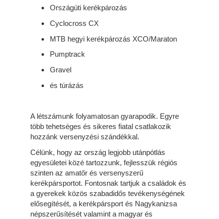
Országúti kerékpározás
Cyclocross CX
MTB hegyi kerékpározás XCO/Maraton
Pumptrack
Gravel
és túrázás
A létszámunk folyamatosan gyarapodik. Egyre
több tehetséges és sikeres fiatal csatlakozik
hozzánk versenyzési szándékkal.
Célünk, hogy az ország legjobb utánpótlás
egyesületei közé tartozzunk, fejlesszük régiós
szinten az amatőr és versenyszerű
kerékpársportot. Fontosnak tartjuk a családok és
a gyerekek közös szabadidős tevékenységének
elősegítését, a kerékpársport és Nagykanizsa
népszerűsítését valamint a magyar és