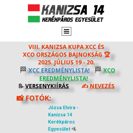
VIII. KANIZSA KUPA XCC ÉS
XCO ORSZÁGOS BAJNOKSÁG 🏆
2025. JÚLIUS 19 - 20.
🏁
🏁
XCC EREDMÉNYLISTA!
XCO
EREDMÉNYLISTA!
📝
VERSENYKIÍRÁS
✍️
NEVEZÉS
📸 FOTÓK:
Józsa Elvira -
Kanizsa 14
Kerékpáros
Egyesület
🚵